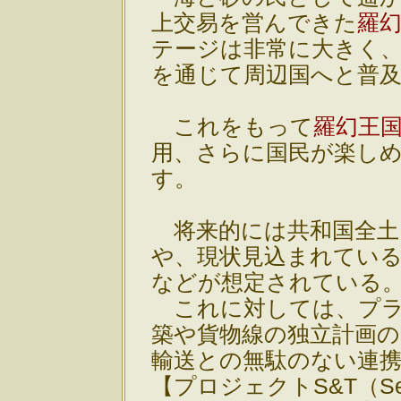
上交易を営んできた
羅
テージは非常に大きく
を通じて周辺国へと普
これをもって
羅幻王
用、さらに国民が楽し
す。
将来的には共和国全土
や、現状見込まれてい
などが想定されている
これに対しては、プラ
築や貨物線の独立計画
輸送との無駄のない連
【プロジェクトS&T（See