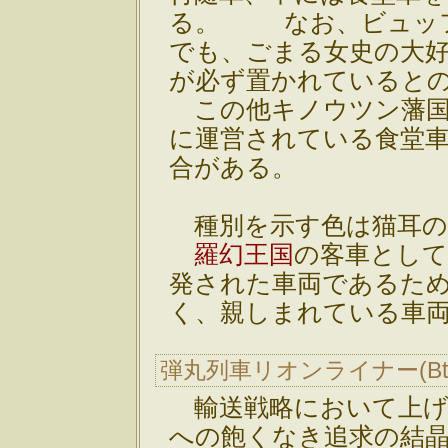
る。 なお、ビュッ
でも、ごまる女史の大
が必ず置かれていると
この他キノウツン藩国
に運営されている食堂
合がある。
種別を示す色は猫耳の
羅幻王国
の客車として
発された車両であるた
く、親しまれている車
弾丸列車リオンライナー(B
輸送戦略において上げ
への飽くなき追求の結