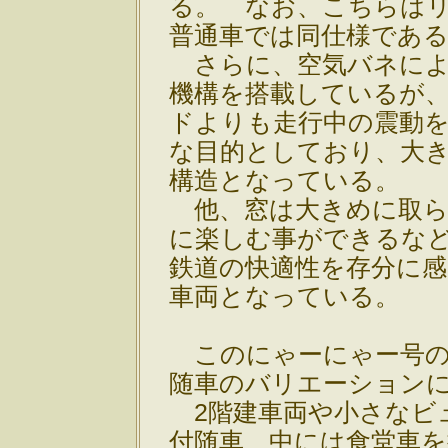
る。 なお、こちらは
普通車では同仕様であ
さらに、空気バネによ
機構を搭載しているが
ドよりも走行中の震動
な目的としており、大
構造となっている。
他、窓は大きめに取ら
に楽しむ事ができるな
鉄道の快適性を存分に
車両となっている。
このにゃーにゃー号の
随車のバリエーション
2階建車両や小さなビ
付随車、中には食堂車