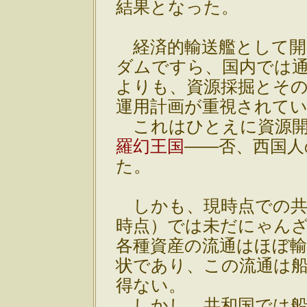
結果となった。
経済的輸送艦として開
ダムですら、国内では
よりも、資源採掘とそ
運用計画が重視されて
これはひとえに資源開
羅幻王国
――否、西国人
た。
しかも、現時点での共和国
時点）では未だにゃん
各種資産の流通はほぼ
状であり、この流通は
得ない。
しかし、共和国では船