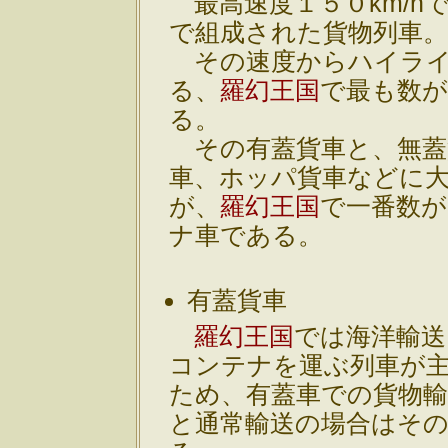
最高速度１５０km/h
で組成された貨物列車
その速度からハイライ
る、
羅幻王国
で最も数
る。
その有蓋貨車と、無蓋
車、ホッパ貨車などに
が、
羅幻王国
で一番数
ナ車である。
有蓋貨車
羅幻王国
では海洋輸送
コンテナを運ぶ列車が
ため、有蓋車での貨物
と通常輸送の場合はそ