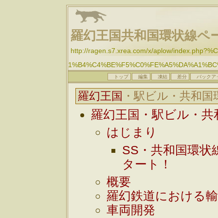
羅幻王国共和国環状線ペ
http://ragen.s7.xrea.com/x/aplow/inde
1%B4%C4%BE%F5%C0%FE%A5%DA%A1%BC
トップ
編集
凍結
差分
バックア
羅幻王国
・駅ビル・共和国
羅幻王国・駅ビル・共
はじまり
SS・共和国環状
タート！
概要
羅幻鉄道における輸
車両開発