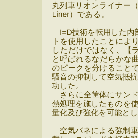
丸列車リオンライナー（Bulle
Liner）である。
I=D技術を転用した内
トを使用したことによ
しただけではなく、【
と呼ばれるなだらかな
のピークを分けること
騒音の抑制して空気抵
功した。
さらに全筐体にサンド
熱処理を施したものを
量化及び強化を可能と
空気バネによる強制車