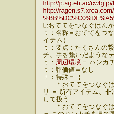
http://p.ag.etr.ac/cwtg.
http://ragen.s7.xrea.com
%BB%DC%C0%DF%A5%
L:おててをつなぐはんか
ｔ：名称＝おててをつ
イテム）
ｔ：要点：たくさんの
チ、手を繋いだような
ｔ：
周辺環境
＝ ハンカ
ｔ：評価値＝なし
ｔ：特殊＝｛
＊おててをつなぐは
リ ＝ 所有アイテム、
して扱う
＊おててをつなぐは
＝ このハンカチを見て