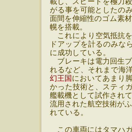
載し、スピードを極力
がる事を可能としたの
面間を伸縮性のゴム素
幌を搭載。
これにより空気抵抗を
ドアップを計るのみな
に成功している。
ブレーキは電力回生ブ
れるなど、それまで海
幻王国
においてあまり
かった技術と、スティ
艦載機として試作され
流用された航空技術が
れている。
この車両にはタマハガ