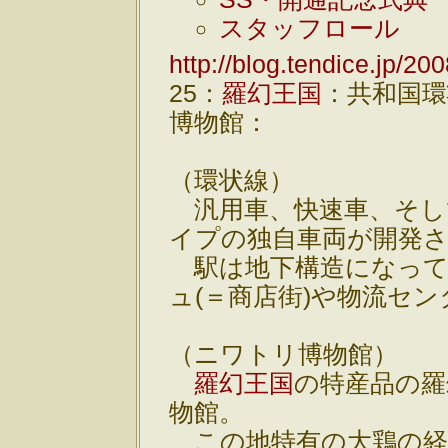
スタッフロール
http://blog.tendice.jp/20
25：
羅幻王国
：共和国
博物館：
（環状線）
汎用車、快速車、そし
イプの独自車両が開発
駅は地下構造になって
ュ(＝商店街)や物流セ
（ニワトリ博物館）
羅幻王国
の特産品の羅
物館。
この地特有の大鶏の経