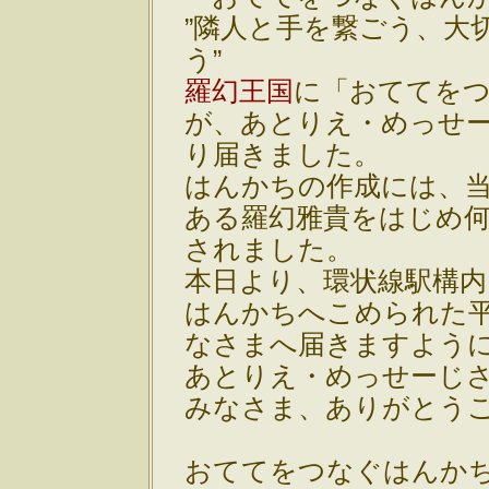
”隣人と手を繋ごう、大
う”
羅幻王国
に「おててを
が、あとりえ・めっせ
り届きました。
はんかちの作成には、
ある羅幻雅貴をはじめ
されました。
本日より、環状線駅構
はんかちへこめられた
なさまへ届きますよう
あとりえ・めっせーじ
みなさま、ありがとう
おててをつなぐはんか