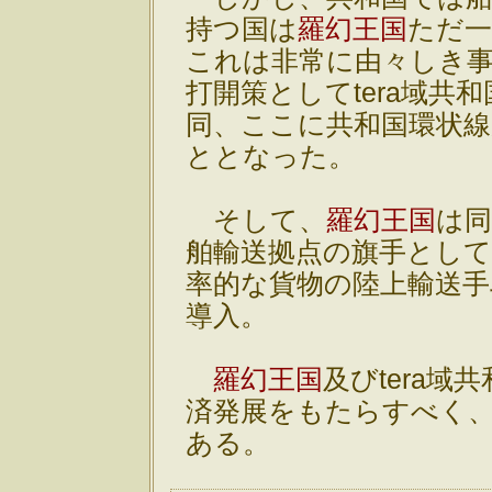
持つ国は
羅幻王国
ただ
これは非常に由々しき
打開策としてtera域共
同、ここに共和国環状
ととなった。
そして、
羅幻王国
は
舶輸送拠点の旗手とし
率的な貨物の陸上輸送
導入。
羅幻王国
及びtera域
済発展をもたらすべく
ある。