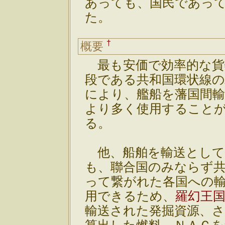
あっても、国民であっ
た。
†
概要
最も安価で効率的な貨
段である共和国環状線
により、艦船を藩国間
より多く使用すること
る。
他、船舶を輸送として
も、聯合国のみならず
って繋がれた各国への
用できるため、
羅幻王
輸送された発掘資源、