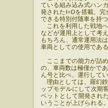
ている組み込み式ハン
発されたI=Dを搭載、
できる特別付随車を持
これを利用した戦地へ
などが運用上として考
もちろん、通常運用法
車両としての使用であ
ここまでの能力が詰め
の、車両数は極僅かで
ん号と比べ、運行して
理由としては、羅幻鉄
ップモデルにして次期
ベットとして開発され
いうことが上げられる