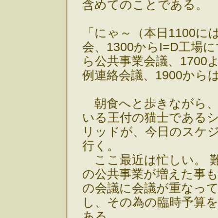
含めてのことである。
「にゃ～（本日1100に
会、1300からI=D工場に
ら公共事業会議、1700
例連絡会議、1900から
朝食へと歩きながら、
いる王付の猫士である
リッドが、今日のスケ
行く。
ここ最近は忙しい。 
の公共事業が増えた事
の会議に会議が重なっ
し、その為の臨時予算
ある。