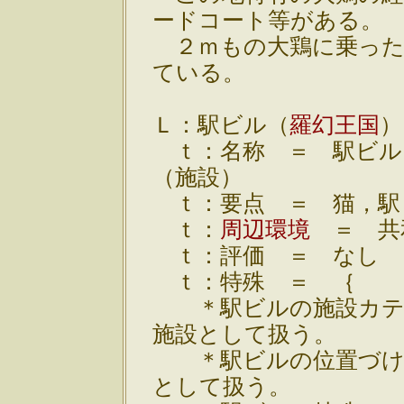
ードコート等がある。
２ｍもの大鶏に乗った
ている。
Ｌ：駅ビル（
羅幻王国
）
ｔ：名称 ＝ 駅ビル
（施設）
ｔ：要点 ＝ 猫，駅
ｔ：
周辺環境
＝ 共
ｔ：評価 ＝ なし
ｔ：特殊 ＝ ｛
＊駅ビルの施設カテ
施設として扱う。
＊駅ビルの位置づけ
として扱う。