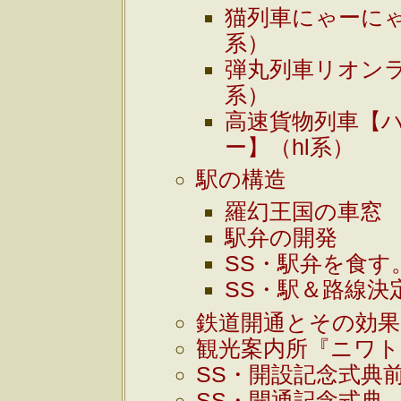
猫列車にゃーにゃ
系）
弾丸列車リオンラ
系）
高速貨物列車【
ー】（hl系）
駅の構造
羅幻王国の車窓
駅弁の開発
SS・駅弁を食す
SS・駅＆路線決
鉄道開通とその効果
観光案内所『ニワト
SS・開設記念式典
SS・開通記念式典