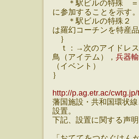
＊駅ビルの特殊 ＝
に参加することを示す
＊駅ビルの特殊２ 
は羅幻コーチンを特産
｝
ｔ：→次のアイドレス
鳥（アイテム），
兵器
（イベント）
｝
http://p.ag.etr.ac/cwtg.jp
藩国施設・共和国環状線
設置。
下記、設置に関する声
「おててをつなぐはん