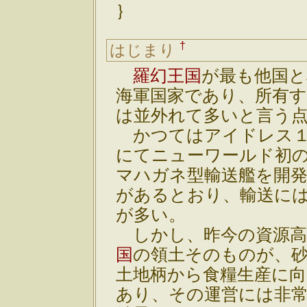
｝
†
はじまり
羅幻王国
が最も他国と
海軍国家であり、所有
は並外れて多いと言う
かつてはアイドレス１
にてニューワールド初
マハガネ型輸送艦を開
があるとおり、輸送に
が多い。
しかし、昨今の資源高
国
の領土そのものが、
土地柄から食糧生産に
あり、その運営には非