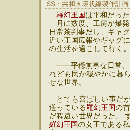
SS・共和国環状線製作計
羅幻王国
は平和だった
月に数度、工房が爆発
日常茶判事だし、ギャ
近い王国広報やギャグ
の生活を過ごして行く
――平穏無事な日常。
れども民が穏やかに暮
せな世界。
とても喜ばしい事だが
送っている
羅幻王国
の
だ程遠い世界だった。 
羅幻王国
の女王である私