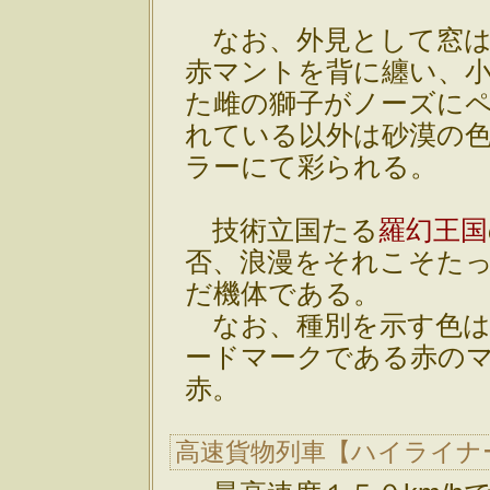
なお、外見として窓は
赤マントを背に纏い、
た雌の獅子がノーズに
れている以外は砂漠の
ラーにて彩られる。
技術立国たる
羅幻王国
否、浪漫をそれこそた
だ機体である。
なお、種別を示す色は
ードマークである赤の
赤。
高速貨物列車【ハイライナー