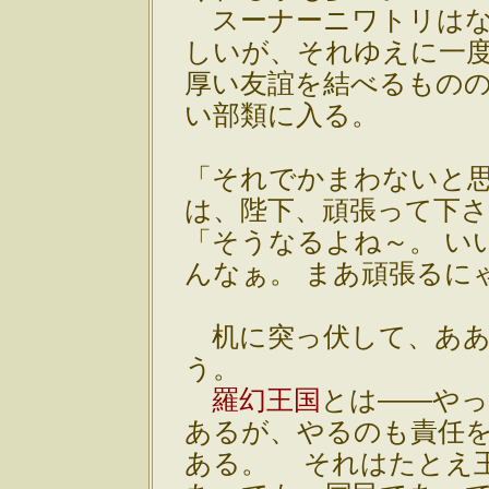
スーナーニワトリはな
しいが、それゆえに一
厚い友誼を結べるもの
い部類に入る。
「それでかまわないと思
は、陛下、頑張って下
「そうなるよね～。 い
んなぁ。 まあ頑張るに
机に突っ伏して、ああ
う。
羅幻王国
とは――や
あるが、やるのも責任
ある。 それはたとえ