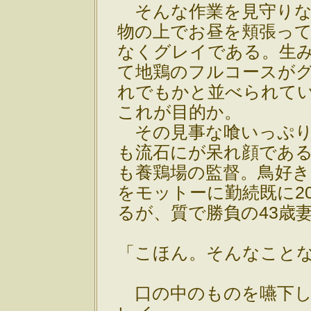
そんな作業を見守りな
物の上でお昼を頬張っ
なくグレイである。生
て地鶏のフルコースが
れでもかと並べられて
これが目的か。
その見事な喰いっぷり
も流石にが呆れ顔であ
も養鶏場の監督。鳥好
をモットーに勤続既に2
るが、質で勝負の43歳
「こほん。そんなこと
口の中のものを嚥下し