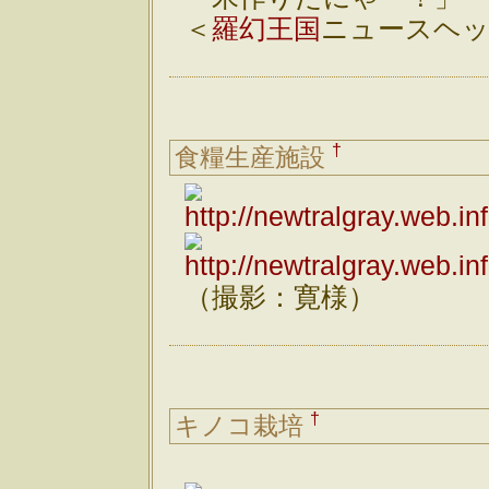
＜
羅幻王国
ニュースヘッ
†
食糧生産施設
（撮影：寛様）
†
キノコ栽培