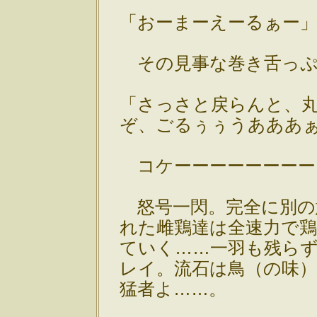
「おーまーえーるぁー
その見事な巻き舌っぷ
「さっさと戻らんと、
ぞ、ごるぅぅうあああぁぁ
コケーーーーーーーーッ!
怒号一閃。完全に別の
れた雌鶏達は全速力で
ていく……一羽も残ら
レイ。流石は鳥（の味
猛者よ……。