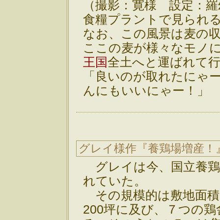
（撮影：寛様 設定：羅
食糧プラントで見られ
なお、この風景は麦の
ここの麦が様々なモノ
王国
全土へと運ばれて
「良いのが取れたにゃ
んにもいいにゃー！」
グレイ様作『養鶏場増産！
グレイは今、国立養鶏
れていた。
その規模的は敷地面積3
200坪に及び、７つの