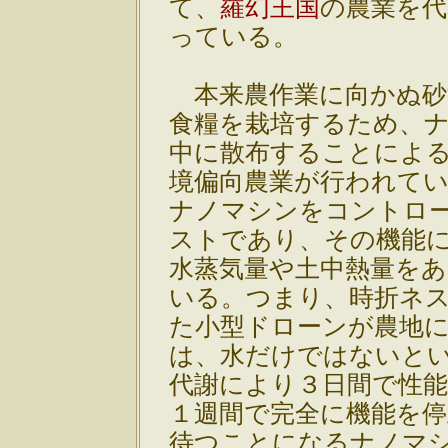
て、
羅幻王国
の農業を
っている。
本来農作業に向かぬ砂
食糧を栽培するため、
中に散布することによ
境偏向農業が行われて
ナノマシンをコントロ
ストであり、その機能
水蒸気量や土中熱量を
いる。つまり、時折ネ
た小型ドローンが農地
は、水だけではないと
代謝により３日間で性
１週間で完全に機能を停
待つことになるナノマ