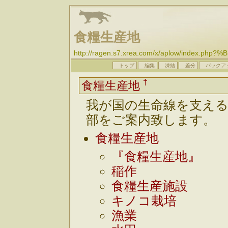
食糧生産地
http://ragen.s7.xrea.com/x/aplow/index
トップ
編集
凍結
差分
バックア
†
食糧生産地
我が国の生命線を支え
部をご案内致します。
食糧生産地
『食糧生産地』
稲作
食糧生産施設
キノコ栽培
漁業