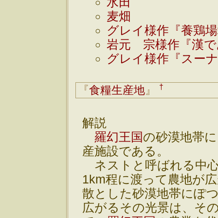
水田
麦畑
グレイ様作『養鶏場
岩元 宗様作『漢で
グレイ様作『スー
†
『
食糧生産地
』
解説
羅幻王国
の砂漠地帯に
産施設である。
ネストと呼ばれる中心
1km程に渡って農地が
散とした砂漠地帯にぽ
広がるその光景は、そ