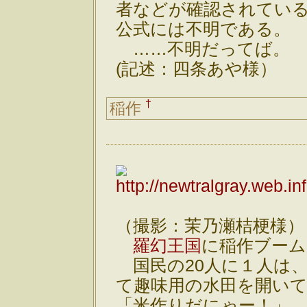
者などが確認されてい
公式には不明である。
……不明だってば。
(記述：四条あや様）
†
稲作
（撮影：茉乃瀬桔梗様）
羅幻王国
に稲作ブー
国民の20人に１人は
て趣味用の水田を開い
「米作りだにゃー！」