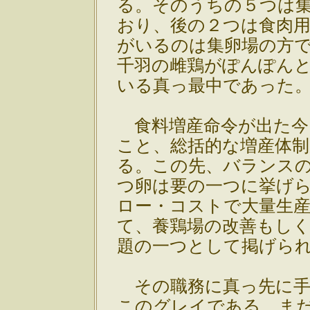
る。そのうちの５つは
おり、後の２つは食肉
がいるのは集卵場の方
千羽の雌鶏がぽんぽん
いる真っ最中であった
食料増産命令が出た今
こと、総括的な増産体
る。この先、バランス
つ卵は要の一つに挙げ
ロー・コストで大量生
て、養鶏場の改善もし
題の一つとして掲げら
その職務に真っ先に手
このグレイである。ま