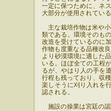
一定に保つために、ネ
大部分が使用されてい
主な栽培作物は米や小
類である。環境そのも
改造を受けているのに
作物も度重なる品種改
より砂漠環境に適した
いる。ほぼ全ての工程
るが、やはり人の手を
行程も残っており、収
楽しそうに刈り入れを
認される。
施設の操業は宮廷の認