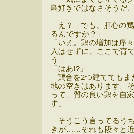
鳥好きではなさそうだ
「え？ でも、肝心の
るんですか？」
「いえ。鶏の増加は序
入はせずに、ここで育
う」
「はあ!?」
「鶏舎を2つ建ててもま
地の空きはあります。
って、質の良い鶏を自
す」
そうこう言ってるうち
きが……それも段々と