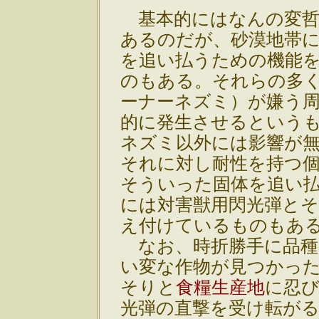
基本的にはなんの変哲
あるのだが、砂漠地帯
を追い払うための機能
のもある。それらの多
ーナーネズミ）が嫌う
的に発生させるという
ネズミ以外には影響が
それに対し耐性を持つ
そういった固体を追い
には対害獣用閃光弾と
え付けているものもあ
なお、時折勝手に品種
い変な作物が見つかっ
そりと
食糧生産地
に忍
光弾の直撃を受け転がる