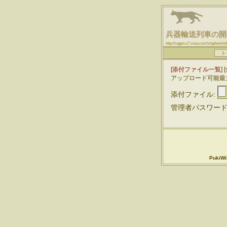
兵器輸送列車の開
http://ragen.s7.xrea.com/
ト
[
添付ファイル一覧
] [
アップロード可能最大
添付ファイル:
管理者パスワード
PukiWik