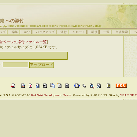
発
への添付
x/aplow/index.php?%CA%BC%B4%EF%CD%A2%C1%F7%CE%F3%BC%D6%A4%CE%B3%AB%C8%AF
ップ
編集
差分
バックアップ
添付
リロード
新規
一覧
単語検索
ヘ
全ページの添付ファイル一覧
]
ファイルサイズは 1,024KB です。
:
i 1.5.1
© 2001-2016
PukiWiki Development Team
. Powered by PHP 7.0.33. Skin by
YEAR OF T