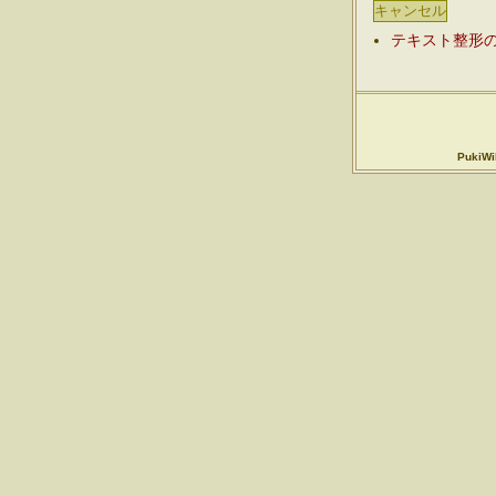
テキスト整形
PukiWik