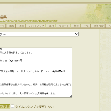
編集
aplow/index.php?%B2%A6%CE%A9%BF%DE%BD%F1%B4%DB%A3%B2F
ップ
編集
差分
バックアップ
添付
リロード
新規
一覧
単語検索
ヘ
タイムスタンプを変更しない