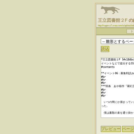
王立図書館２F
の
http://ragen.s7.xrea.com/x/
ト