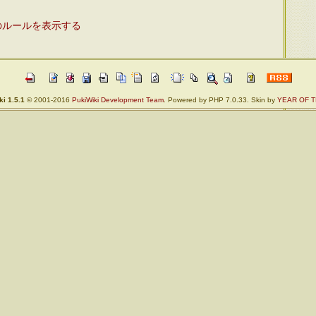
のルールを表示する
i 1.5.1
© 2001-2016
PukiWiki Development Team
. Powered by PHP 7.0.33. Skin by
YEAR OF T