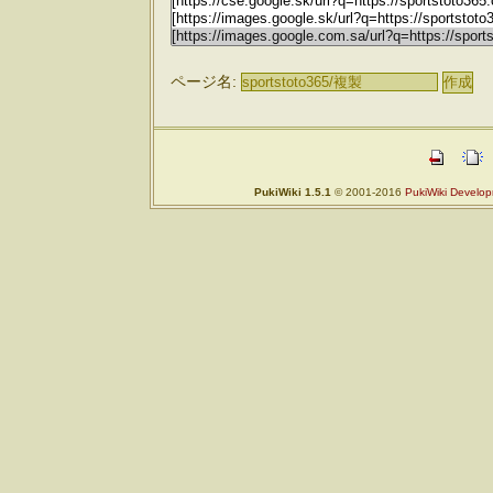
ページ名:
PukiWiki 1.5.1
© 2001-2016
PukiWiki Develo