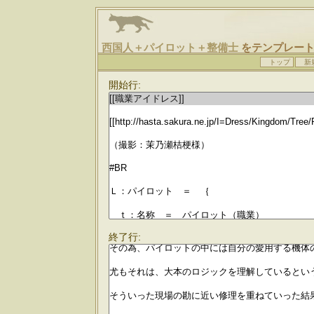
西国人＋パイロット＋整備士
をテンプレート
トップ
新
開始行:
終了行: