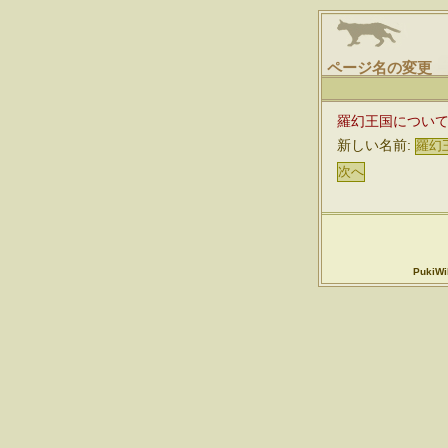
ページ名の変更
羅幻王国につい
新しい名前:
PukiWik