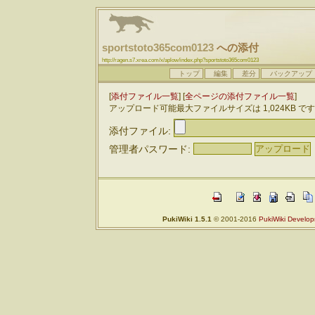
sportstoto365com0123
への添付
http://ragen.s7.xrea.com/x/aplow/index.php?sportstoto365com0123
トップ
編集
差分
バックアップ
[
添付ファイル一覧
] [
全ページの添付ファイル一覧
]
アップロード可能最大ファイルサイズは 1,024KB で
添付ファイル:
管理者パスワード:
PukiWiki 1.5.1
© 2001-2016
PukiWiki Develo