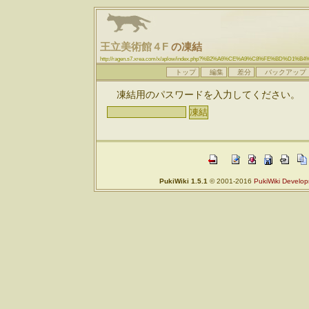
王立美術館４F
の凍結
http://ragen.s7.xrea.com/x/aplow/index.php?%B2%A6%CE%A9%C8%FE%BD%D1%
トップ
編集
差分
バックアップ
凍結用のパスワードを入力してください。
PukiWiki 1.5.1
© 2001-2016
PukiWiki Develo