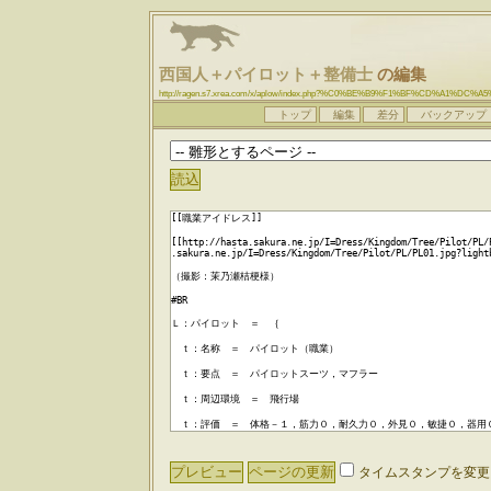
西国人＋パイロット＋整備士
の編集
http://ragen.s7.xrea.com/x/aplow/index.php?%C0%BE%B9%F1%BF%CD%
トップ
編集
差分
バックアップ
タイムスタンプを変更