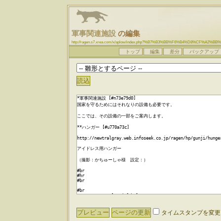
軍事関連施設
の編集
http://ragen.s7.xrea.com/x/aplow/index.php?%B7%B3%BB%F6%B4%D8%CF%A2%
トップ
編集
差分
バックアップ
タイムスタンプを変更