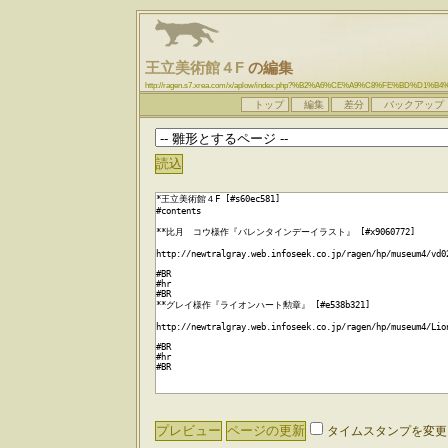
王立美術館４F
の編集
http://ragen.s7.xrea.com/x/aplow/index.php?%B2%A6%CE%A9%C8%FE%BD%D1%
トップ
編集
差分
バックアップ
タイムスタンプを変更